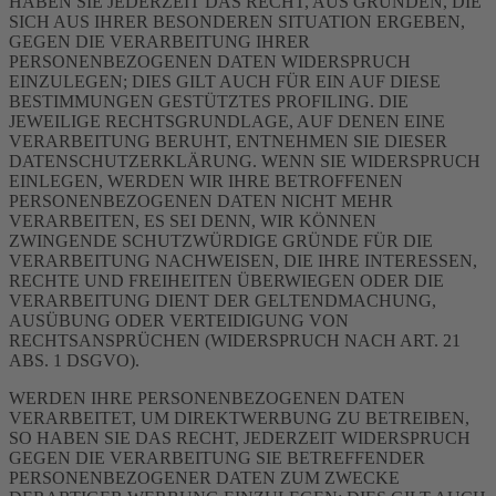
HABEN SIE JEDERZEIT DAS RECHT, AUS GRÜNDEN, DIE
SICH AUS IHRER BESONDEREN SITUATION ERGEBEN,
GEGEN DIE VERARBEITUNG IHRER
PERSONENBEZOGENEN DATEN WIDERSPRUCH
EINZULEGEN; DIES GILT AUCH FÜR EIN AUF DIESE
BESTIMMUNGEN GESTÜTZTES PROFILING. DIE
JEWEILIGE RECHTSGRUNDLAGE, AUF DENEN EINE
VERARBEITUNG BERUHT, ENTNEHMEN SIE DIESER
DATENSCHUTZERKLÄRUNG. WENN SIE WIDERSPRUCH
EINLEGEN, WERDEN WIR IHRE BETROFFENEN
PERSONENBEZOGENEN DATEN NICHT MEHR
VERARBEITEN, ES SEI DENN, WIR KÖNNEN
ZWINGENDE SCHUTZWÜRDIGE GRÜNDE FÜR DIE
VERARBEITUNG NACHWEISEN, DIE IHRE INTERESSEN,
RECHTE UND FREIHEITEN ÜBERWIEGEN ODER DIE
VERARBEITUNG DIENT DER GELTENDMACHUNG,
AUSÜBUNG ODER VERTEIDIGUNG VON
RECHTSANSPRÜCHEN (WIDERSPRUCH NACH ART. 21
ABS. 1 DSGVO).
WERDEN IHRE PERSONENBEZOGENEN DATEN
VERARBEITET, UM DIREKTWERBUNG ZU BETREIBEN,
SO HABEN SIE DAS RECHT, JEDERZEIT WIDERSPRUCH
GEGEN DIE VERARBEITUNG SIE BETREFFENDER
PERSONENBEZOGENER DATEN ZUM ZWECKE