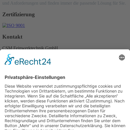
und Anforderungen und finden immer die passende Lösung für Sie.
Zertifizierung
Kontakt
CSM Feinwerktechnik GmbH
Lugwaldstraße 24
75417 Mühlacker
TEL +49 (0) 7041 82 81 260
FAX +49 (0) 7041 82 81 261
info@csm-feinwerktechnik.de
© 2026
IMPRESSUM
|
DATENSCHUTZ
Mobile Menu Toggle
HOME
UNTERNEHMEN
Team