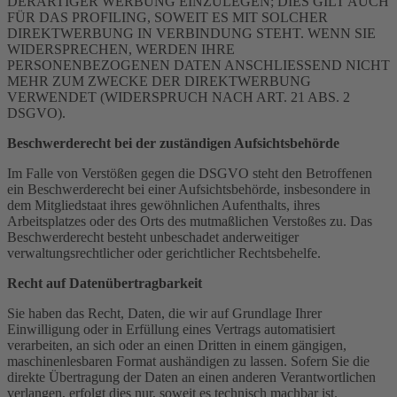
DERARTIGER WERBUNG EINZULEGEN; DIES GILT AUCH
FÜR DAS PROFILING, SOWEIT ES MIT SOLCHER
DIREKTWERBUNG IN VERBINDUNG STEHT. WENN SIE
WIDERSPRECHEN, WERDEN IHRE
PERSONENBEZOGENEN DATEN ANSCHLIESSEND NICHT
MEHR ZUM ZWECKE DER DIREKTWERBUNG
VERWENDET (WIDERSPRUCH NACH ART. 21 ABS. 2
DSGVO).
Beschwerde­recht bei der zuständigen Aufsichts­behörde
Im Falle von Verstößen gegen die DSGVO steht den Betroffenen
ein Beschwerderecht bei einer Aufsichtsbehörde, insbesondere in
dem Mitgliedstaat ihres gewöhnlichen Aufenthalts, ihres
Arbeitsplatzes oder des Orts des mutmaßlichen Verstoßes zu. Das
Beschwerderecht besteht unbeschadet anderweitiger
verwaltungsrechtlicher oder gerichtlicher Rechtsbehelfe.
Recht auf Daten­übertrag­barkeit
Sie haben das Recht, Daten, die wir auf Grundlage Ihrer
Einwilligung oder in Erfüllung eines Vertrags automatisiert
verarbeiten, an sich oder an einen Dritten in einem gängigen,
maschinenlesbaren Format aushändigen zu lassen. Sofern Sie die
direkte Übertragung der Daten an einen anderen Verantwortlichen
verlangen, erfolgt dies nur, soweit es technisch machbar ist.