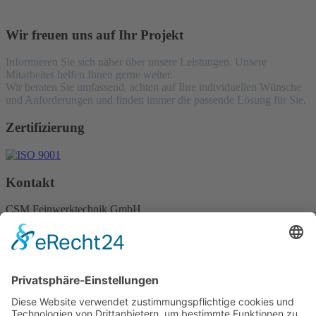
Wir freuen uns auf Ihr Projekt
Informieren Sie sich näher über unsere Leistungen. Unsere
Mitarbeiter helfen Ihnen gerne weiter.
Wir beraten Sie umfassend, achten auf Ihre individuellen Wünsche
und Anforderungen und finden immer die passende Lösung für Sie.
Zertifizierung
Kontakt
CSM Feinwerktechnik GmbH
Lugwaldstraße 24
75417 Mühlacker
TEL +49 (0) 7041 82 81 260
FAX +49 (0) 7041 82 81 261
info@csm-feinwerktechnik.de
© 2026